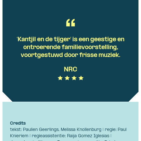
‘Kantjil en de tijger’ is een geestige en
ontroerende familievoorstelling,
voortgestuwd door frisse muziek.
NRC
Credits
tekst: Paulien Geerlings, Melissa Knollenburg | regie: Paul
Knieriem | regieassistentie: Raija Gomez Iglesias |