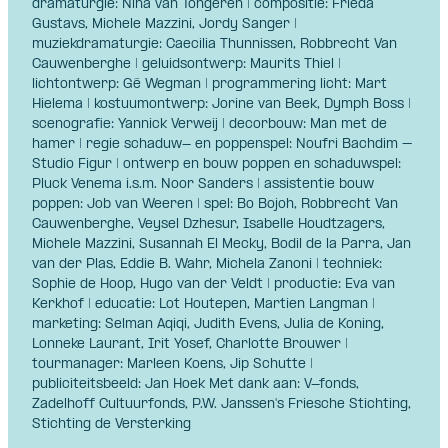
dramaturgie: Nina van Tongeren | compositie: Frieda
Gustavs, Michele Mazzini, Jordy Sanger |
muziekdramaturgie: Caecilia Thunnissen, Robbrecht Van
Cauwenberghe | geluidsontwerp: Maurits Thiel |
lichtontwerp: Gé Wegman | programmering licht: Mart
Hielema | kostuumontwerp: Jorine van Beek, Dymph Boss |
scenografie: Yannick Verweij | decorbouw: Man met de
hamer | regie schaduw- en poppenspel: Noufri Bachdim –
Studio Figur | ontwerp en bouw poppen en schaduwspel:
Pluck Venema i.s.m. Noor Sanders | assistentie bouw
poppen: Job van Weeren | spel: Bo Bojoh, Robbrecht Van
Cauwenberghe, Veysel Dzhesur, Isabelle Houdtzagers,
Michele Mazzini, Susannah El Mecky, Bodil de la Parra, Jan
van der Plas, Eddie B. Wahr, Michela Zanoni | techniek:
Sophie de Hoop, Hugo van der Veldt | productie: Eva van
Kerkhof | educatie: Lot Houtepen, Martien Langman |
marketing: Selman Aqiqi, Judith Evens, Julia de Koning,
Lonneke Laurant, Irit Yosef, Charlotte Brouwer |
tourmanager: Marleen Koens, Jip Schutte |
publiciteitsbeeld: Jan Hoek Met dank aan: V-fonds,
Zadelhoff Cultuurfonds, P.W. Janssen's Friesche Stichting,
Stichting de Versterking