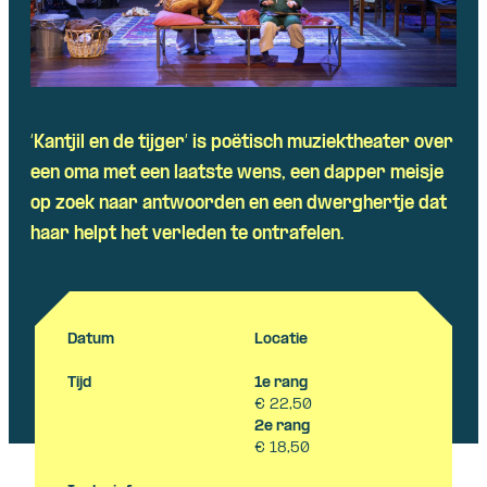
Skip navigatie
‘Kantjil en de tijger’ is poëtisch muziektheater over
een oma met een laatste wens, een dapper meisje
op zoek naar antwoorden en een dwerghertje dat
haar helpt het verleden te ontrafelen.
Datum
Locatie
Tijd
1e rang
€ 22,50
2e rang
€ 18,50