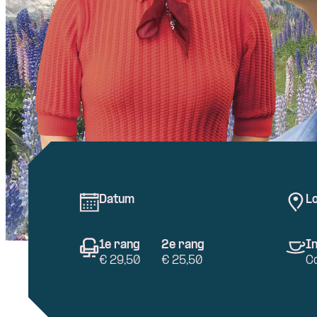
Datum
Lo
1e rang
2e rang
In
€ 29,50
€ 25,50
C