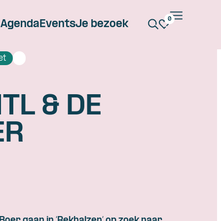
0
Agenda
Events
Je bezoek
et
TL & DE
ER
n
 Boer gaan in ‘Rekhalzen’ op zoek naar