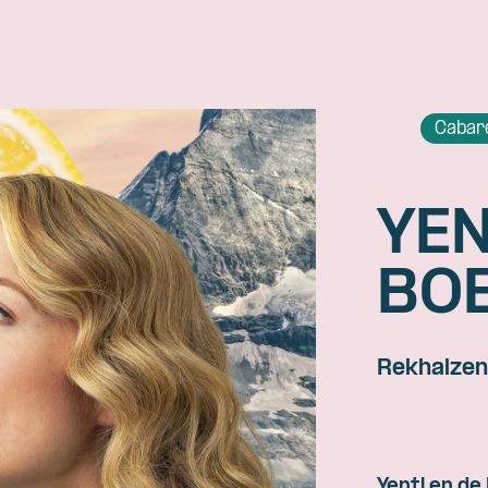
Cabar
YEN
BO
Rekhalze
Yentl en de