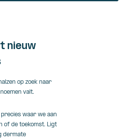
et nieuw
s
halzen op zoek naar
 noemen valt.
s precies waar we aan
n of de toekomst. Ligt
ng dermate