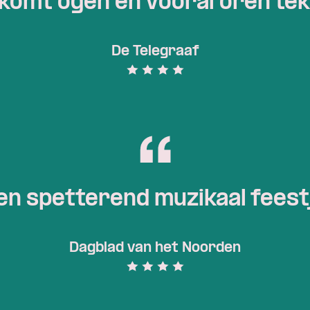
komt ogen en vooral oren te
De Telegraaf
en spetterend muzikaal feest
Dagblad van het Noorden