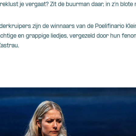
eklust je vergaat? Zit de buurman daar, in z’n blote n
erkruipers zijn de winnaars van de Poelifinario Kl
htige en grappige liedjes, vergezeld door hun fen
Zastrau.