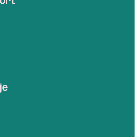
kort
je