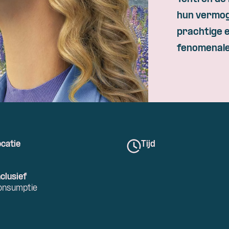
Skip navigatie
hun vermog
prachtige e
fenomenale
catie
Tijd
clusief
onsumptie