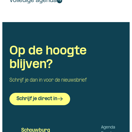
Volledige agenda
Op de hoogte
blijven?
Schrijf je dan in voor de nieuwsbrief
Schrijf je direct in
Agenda
Schouwburg