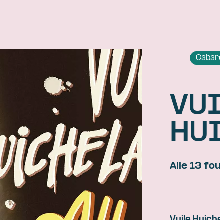
Cabar
VU
HU
Alle 13 fo
Skip navigatie
Vuile
Huich