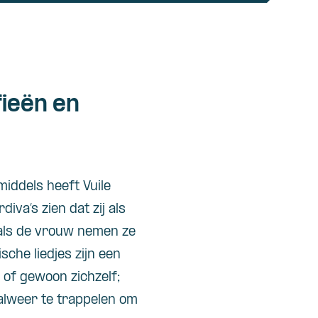
ieën en
middels
heeft
Vuile
rdiva’s
zien
dat
zij
als
als
de vrouw
nemen
ze
ische
liedjes
zijn
een
of
gewoon
zichzelf
;
alweer
te
trappelen
om