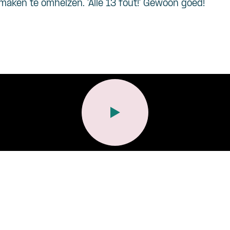
maken
te
omhelzen
. ‘Alle 13
fout
!’
Gewoon
goed
!