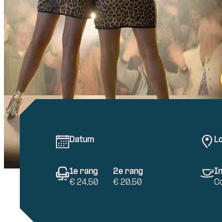
Datum
Lo
1e rang
2e rang
In
€ 24,50
€ 20,50
C