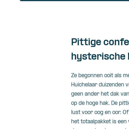
Pittige conf
hysterische 
Ze
begonnen
ooit
als
m
Huichelaar
duizenden
v
geen
ander
het dak va
op de
hoge
hak
. De
pitt
lust
voor
oog
en
oor
. O
het
totaalpakket
is
een