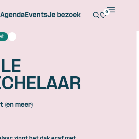
0
Agenda
Events
Je bezoek
et
ILE
ICHELAAR
ut (en meer)
elaar
zingt
het dak
eraf
met