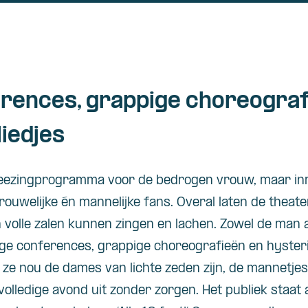
erences, grappige choreograf
liedjes
eezingprogramma
voor
de
bedrogen
vrouw, maar
in
rouwelijke
én
mannelijke
fans.
Overal
laten de
theate
n
volle
zalen
kunnen
zingen en
lachen
.
Zowel
de man
ige
conferences,
grappige
choreografieën
en
hyster
f ze nou de dames van
lichte
zeden
zijn, de
mannetjes
volledige
avond
uit
zonder
zorgen
. Het
publiek
staat