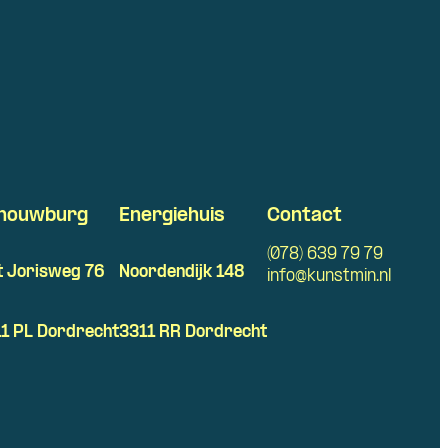
houwburg
Energiehuis
Contact
(078) 639 79 79
t Jorisweg 76
Noordendijk 148
info@kunstmin.nl
1 PL Dordrecht
3311 RR Dordrecht