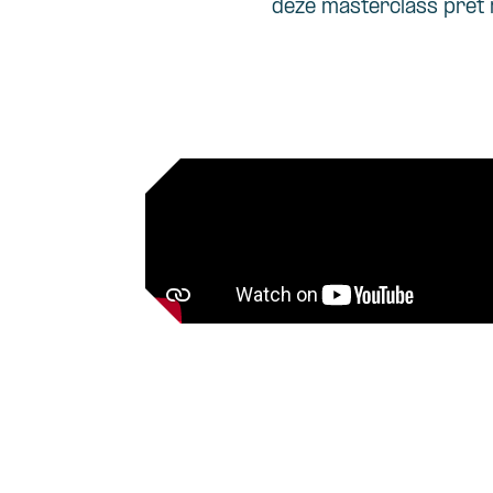
deze
masterclass
pret