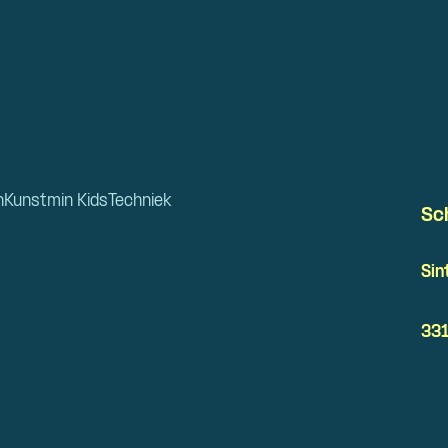
n
Kunstmin Kids
Techniek
Sc
Sin
331