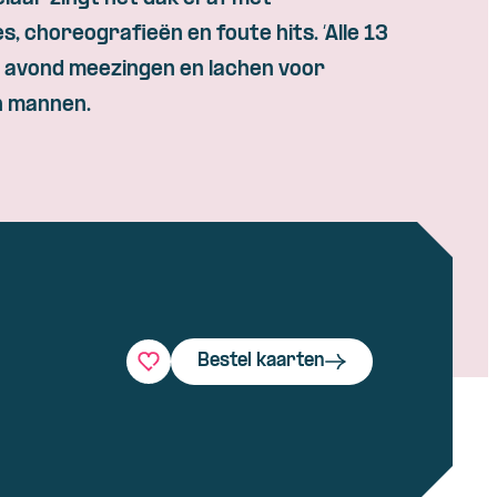
es,
choreografieën
en
foute
hits. ‘Alle 13
n
avond
meezingen
en
lachen
voor
n
mannen
.
Bestel kaarten