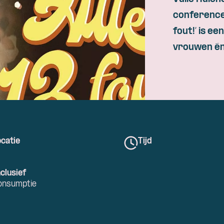
conferenc
fout
!’ is
ee
vrouwen
é
catie
Tijd
clusief
onsumptie