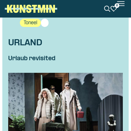
0
Kunstmin
Toneel
URLAND
Urlaub revisited
Skip navigatie