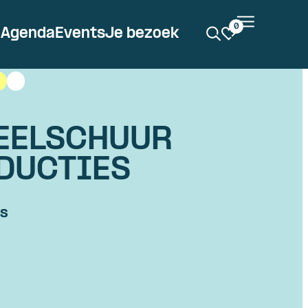
0
Agenda
Events
Je bezoek
EELSCHUUR
DUCTIES
es