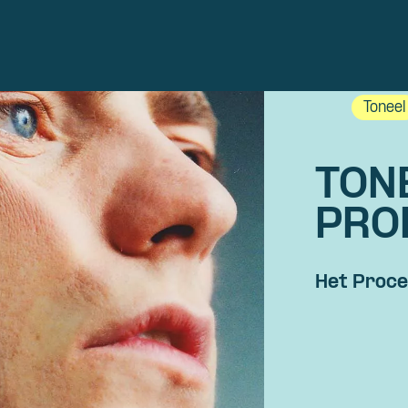
Toneel
TON
PRO
Het Proc