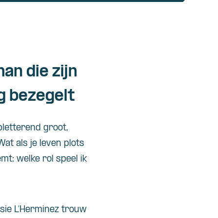
an die zijn
g bezegelt
letterend groot,
at als je leven plots
emt: welke rol speel ik
ssie L’Herminez trouw