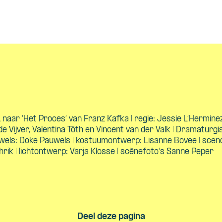
, naar ‘Het Proces’ van Franz Kafka | regie: Jessie L’Herminez 
 Vijver, Valentina Tóth en Vincent van der Valk | Dramaturgi
wels: Doke Pauwels | kostuumontwerp: Lisanne Bovee | sceno
rik | lichtontwerp: Varja Klosse | scènefoto's Sanne Peper
Deel deze pagina