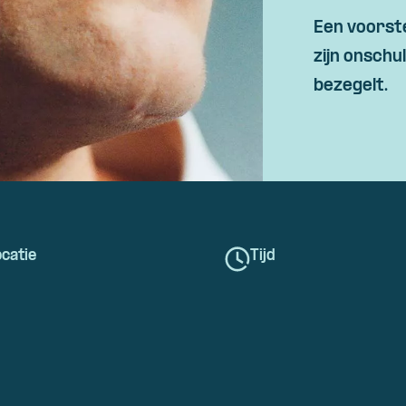
Skip navigatie
Een voorste
zijn onschu
bezegelt.
catie
Tijd