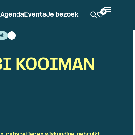
0
Agenda
Events
Je bezoek
et
BI KOOIMAN
n, cabaretier en wiskundige, gebruikt