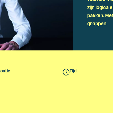
Skip navigatie
zijn logica
pakken. Met
grappen.
catie
Tijd