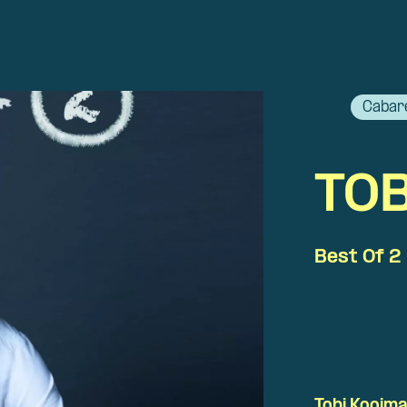
Cabar
TO
Best Of 2
Tobi Kooima