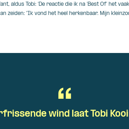
ant, aldus Tobi: ‘De reactie die ik na ‘Best Of’ het v
 zeiden: “Ik vond het heel herkenbaar. Mijn kleinzoon
frissende wind laat Tobi Ko