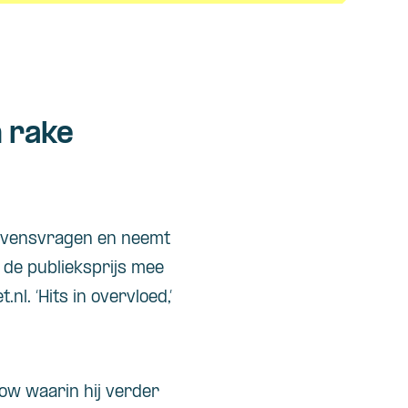
 rake
t levensvragen en neemt
 de publieksprijs mee
l. ‘Hits in overvloed,’
how waarin hij verder