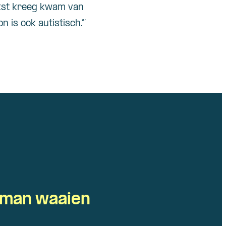
aakst kreeg kwam van
 is ook autistisch.”’
oiman waaien