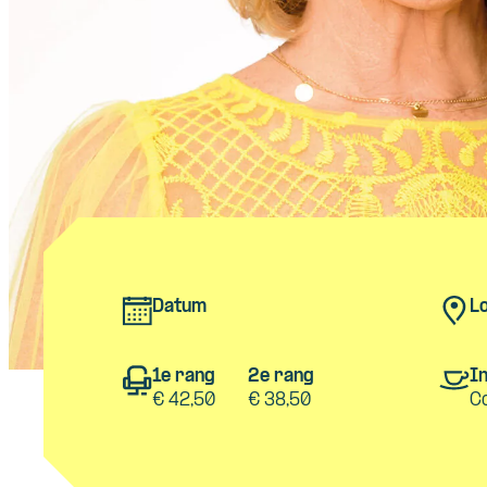
Datum
Lo
1e rang
2e rang
In
€ 42,50
€ 38,50
C