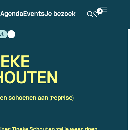
0
Agenda
Events
Je bezoek
et
NEKE
HOUTEN
en schoenen aan (reprise)
iner Tineke Schouten zal je weer doen