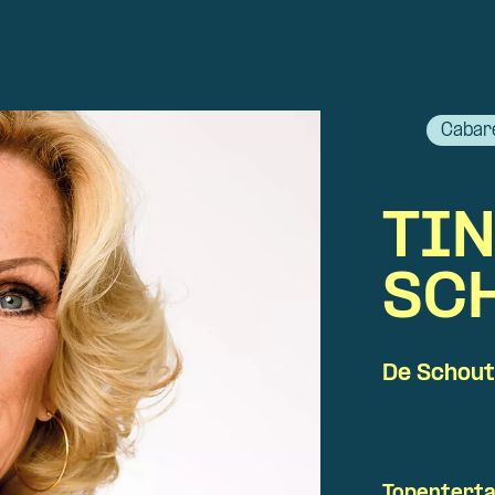
Cabar
TI
SC
De Schout
Topenterta