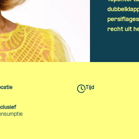
Skip navigatie
dubbelklap
persiflages
recht uit h
catie
Tijd
clusief
onsumptie