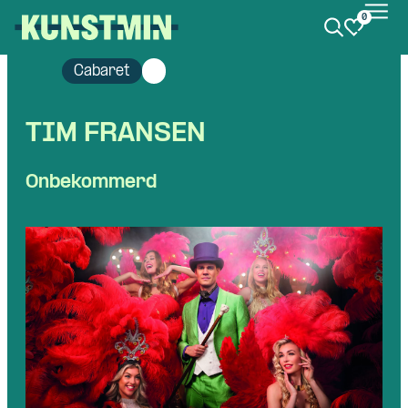
0
Kunstmin
Cabaret
TIM FRANSEN
Onbekommerd
Skip navigatie