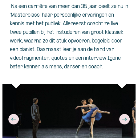
Na
een
carrière
van
meer
dan 35
jaar
deelt
ze nu in
‘Masterclass’
haar
persoonlijke
ervaringen
en
kennis
met het
publiek
.
Allereerst
coacht
ze live
twee
pupillen
bij
het
instuderen
van
groot
klassiek
werk
,
waarna
ze
dit
stuk
opvoeren
,
begeleid
door
een
pianist.
Daarnaast
leer je
aan
de hand van
videofragmenten
, quotes
en
een
interview Igone
beter
kennen
als
mens
,
danser
en
coach.