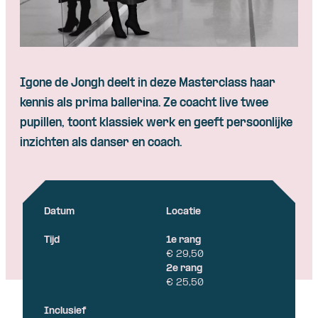
Igone de Jongh
deelt
in
deze
Masterclass
haar
kennis
als
prima
ballerina
. Ze
coacht
live twee
pupillen
,
toont
klassiek
werk
en
geeft
persoonlijke
inzichten
als
danser
en
coach.
Datum
Locatie
Tijd
1e rang
€ 29,50
2e rang
€ 25,50
Inclusief