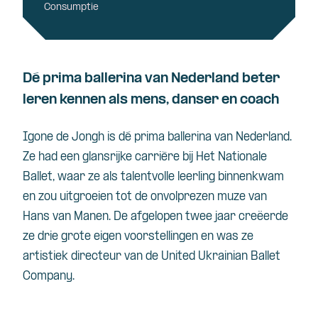
Consumptie
Dé prima ballerina van Nederland beter
leren kennen als mens, danser en coach
Igone de Jongh is
dé
prima
ballerina
van Nederland.
Ze had
een
glansrijke
carrière
bij
Het Nationale
Ballet,
waar
ze
als
talentvolle
leerling
binnenkwam
en
zou
uitgroeien
tot de
onvolprezen
muze
van
Hans van Manen. De
afgelopen
twee
jaar
creëerde
ze
drie
grote
eigen
voorstellingen
en
was ze
artistiek
directeur
van de United Ukrainian Ballet
Company.