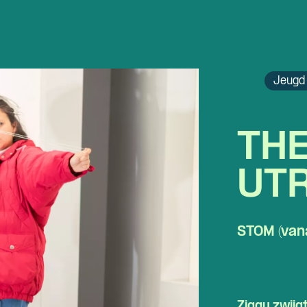
Jeugd 
TH
UT
STOM (vana
Ziggy
zwijgt