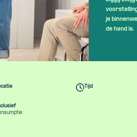
Skip navigatie
voorstelli
je binnenwe
de hand is.
catie
Tijd
clusief
onsumptie