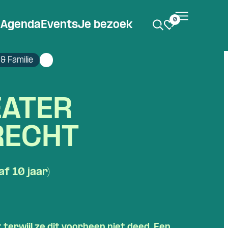
0
Agenda
Events
Je bezoek
& Familie
EATER
RECHT
f 10 jaar)
 terwijl ze dit voorheen niet deed. Een