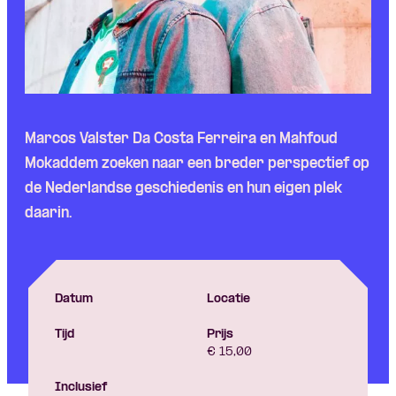
Marcos Valster Da Costa Ferreira en Mahfoud
Mokaddem zoeken naar een breder perspectief op
de Nederlandse geschiedenis en hun eigen plek
daarin.
Datum
Locatie
Tijd
Prijs
€ 15,00
Inclusief