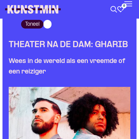
0
Kunstmin
Toneel
THEATER NA DE DAM: GHARIB
Wees in de wereld als een vreemde of
een reiziger
Skip navigatie