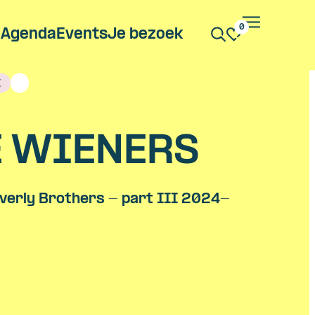
0
Agenda
Events
Je bezoek
k
E WIENERS
Everly Brothers - part III 2024-