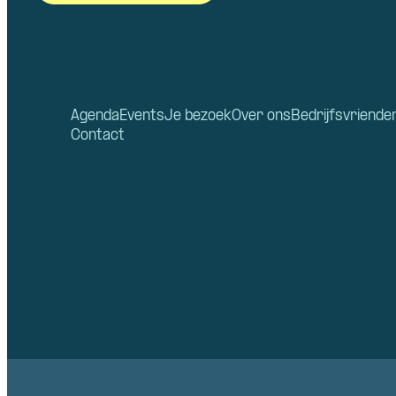
Agenda
Events
Je bezoek
Over ons
Bedrijfsvriende
Contact