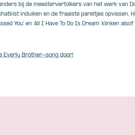
anders bij de meestervertolkers van het werk van Don
atkist induiken en de fraaiste pareltjes opvissen. Hi
 I Kissed You’ en ‘All I Have To Do Is Dream’ klinken also
te Everly Brother-song door!