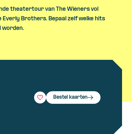
nde theatertour van The Wieners vol
e Everly Brothers. Bepaal zelf welke hits
d worden.
Bestel kaarten