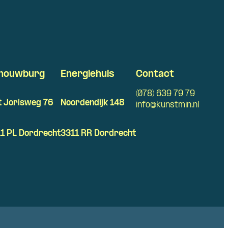
houwburg
Energiehuis
Contact
(078) 639 79 79
t Jorisweg 76
Noordendijk 148
info@kunstmin.nl
1 PL Dordrecht
3311 RR Dordrecht