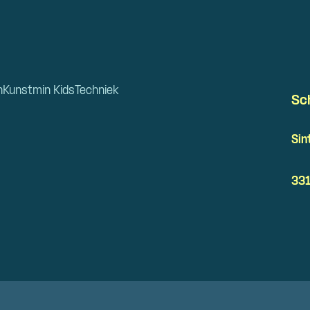
n
Kunstmin Kids
Techniek
Sc
Sin
331