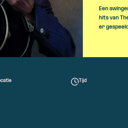
Een swinge
hits van Th
er gespeel
catie
Tijd