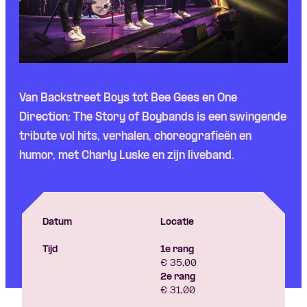
Van Backstreet Boys tot Bee Gees en One
Direction: The Story of Boybands is een swingende
tribute vol hits, verhalen, choreografieën en
humor, met Charly Luske en zijn liveband.
Datum
Locatie
Tijd
1e rang
€ 35,00
2e rang
€ 31,00