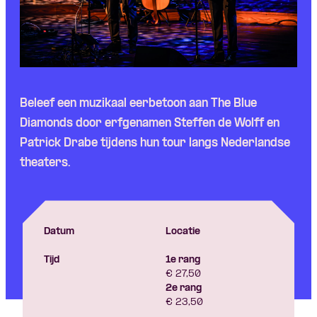
Beleef een muzikaal eerbetoon aan The Blue
Diamonds
door erfgenamen Steffen de Wolff en
Patrick
Drabe
tijdens hun tour langs Nederlandse
theaters.
Datum
Locatie
Tijd
1e rang
€ 27,50
2e rang
€ 23,50