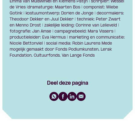
Emma van Muiswinkel en Klemens Patijn | schrijver: Wessel
de Vries |dramaturgie: Maarten Bos | componist: Wiebe
Gotink | kostuumontwerp: Dorien de Jonge | decormakers:
Theodoor Dekker en Juul Dekker | techniek: Peter Zwart
en Menno Drost | zakelijke leiding: Corinne van Lelieveld |
fotografie: Jan Amse | campagnebeeld: Mara Vissers |
productieleider: Eva Hermus | marketing en communicatie:
Nicole Bettonviel | social media: Robin Laurens Mede
mogelijk gemaakt door Fonds Podiumkunsten, Lerak
Foundation, Cultuurfonds, Van Lange Fonds
Deel deze pagina