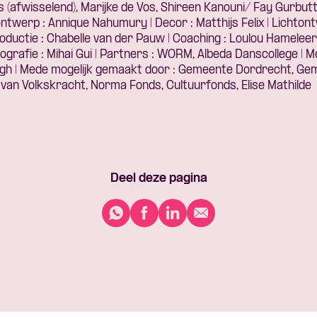
(afwisselend), Marijke de Vos, Shireen Kanouni/ Fay Gurbutt 
erp : Annique Nahumury | Decor : Matthijs Felix | Lichtontwe
Productie : Chabelle van der Pauw | Coaching : Loulou Hamelee
tografie : Mihai Gui | Partners : WORM, Albeda Danscollege | Me
gh | Mede mogelijk gemaakt door : Gemeente Dordrecht, G
 van Volkskracht, Norma Fonds, Cultuurfonds, Elise Mathilde
Deel deze pagina