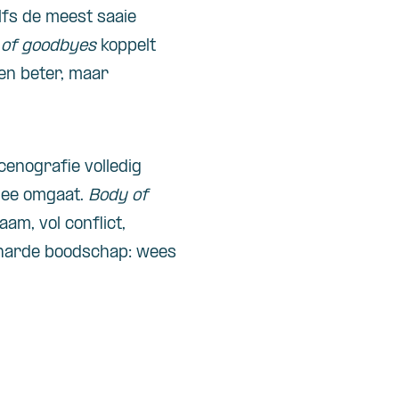
lfs de meest saaie
 of goodbyes
koppelt
en beter, maar
cenografie volledig
mee omgaat.
Body of
am, vol conflict,
 harde boodschap: wees