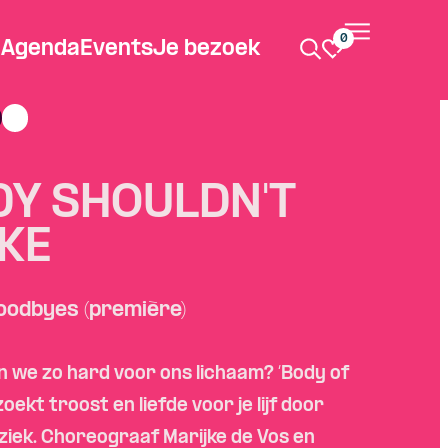
0
Agenda
Events
Je bezoek
DY SHOULDN'T
KE
oodbyes (première)
 we zo hard voor ons lichaam? ‘Body of
oekt troost en liefde voor je lijf door
ziek. Choreograaf Marijke de Vos en