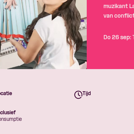
muzikant L
van confli
Do 26 sep: 
catie
Tijd
clusief
onsumptie