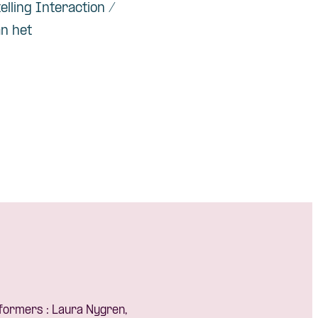
lling Interaction /
an het
rformers : Laura Nygren,