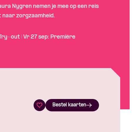
aura Nygren nemen je mee op een reis
ct naar zorgzaamheid.
Try-out | Vr 27 sep: Première
Bestel kaarten