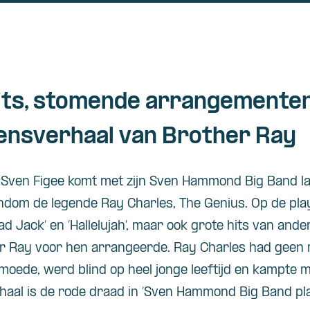
its, stomende arrangementen
ensverhaal van Brother Ray
r Sven Figee komt met zijn Sven Hammond Big Band l
dom de legende Ray Charles, The Genius. Op de play
Road Jack’ en ‘Hallelujah’, maar ook grote hits van and
r Ray voor hen arrangeerde. Ray Charles had geen ma
rmoede, werd blind op heel jonge leeftijd en kampte me
rhaal is de rode draad in ‘Sven Hammond Big Band pla