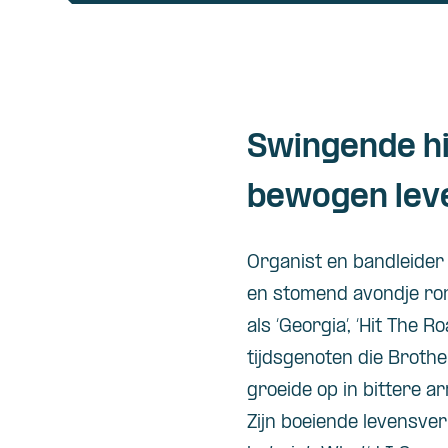
Swingende h
bewogen lev
Organist en bandleide
en stomend avondje ron
als ‘Georgia’, ‘Hit The 
tijdsgenoten die Brothe
groeide op in bittere a
Zijn boeiende levensve