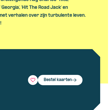
Georgia’, ‘Hit The Road Jack’ en
, met verhalen over zijn turbulente leven.
!
Bestel kaarten