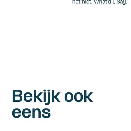
het niet, What’d I Say.
Bekijk ook
eens