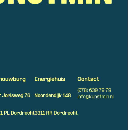
houwburg
Energiehuis
Contact
(078) 639 79 79
t Jorisweg 76
Noordendijk 148
info@kunstmin.nl
1 PL Dordrecht
3311 RR Dordrecht