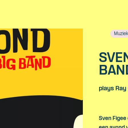
Muzie
SVE
BAN
Skip navigatie
plays Ray
Sven Figee
een avond 