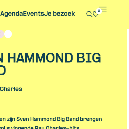
0
Agenda
Events
Je bezoek
k
N HAMMOND BIG
D
 Charles
 en zijn Sven Hammond Big Band brengen
vol swingende Ray Charles-hits,