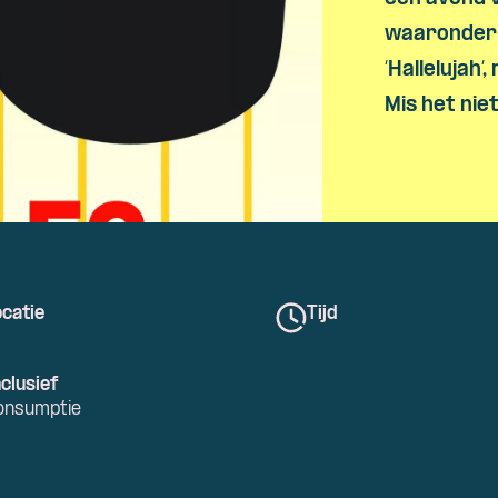
waaronder ‘
‘Hallelujah’
Mis het niet
catie
Tijd
clusief
onsumptie