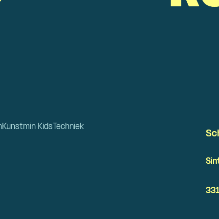
n
Kunstmin Kids
Techniek
Sc
Sin
331