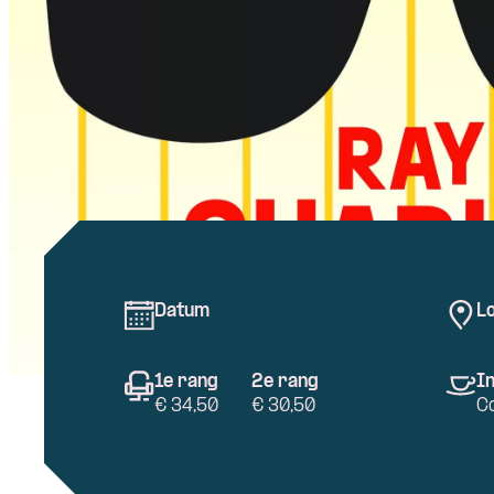
Datum
Lo
1e rang
2e rang
In
€ 34,50
€ 30,50
C