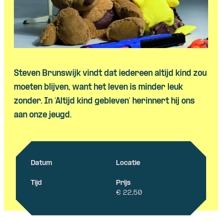
Steven Brunswijk vindt dat iedereen altijd kind zou
moeten blijven, want het leven is minder leuk
zonder. In ‘Altijd kind gebleven’ herinnert hij ons
aan onze jeugd.
Datum
Locatie
Tijd
Prijs
€ 22,50