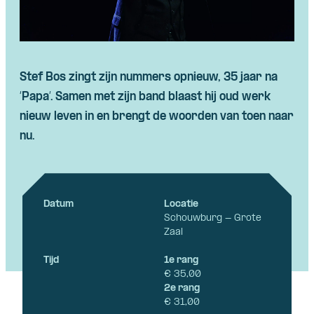
Stef Bos
zingt
zijn
nummers
opnieuw
, 35
jaar
na
‘Papa’. Samen met zijn band
blaast
hij
oud
werk
nieuw
leven
in
en
brengt
de
woorden
van
toen
naar
nu.
Datum
Locatie
Schouwburg - Grote
Zaal
Tijd
1e rang
€ 35,00
2e rang
€ 31,00