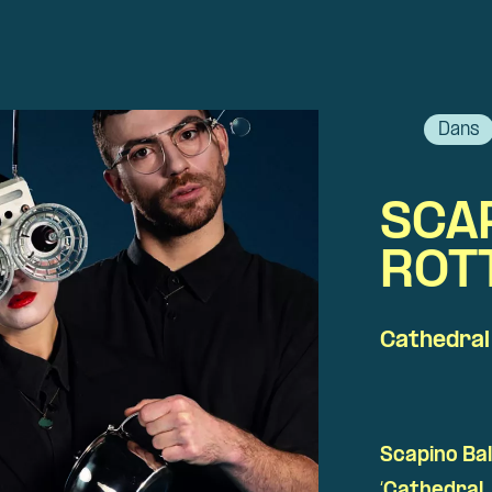
Dans
SCA
ROT
Cathedral
Scapino Ba
‘
Cathedral