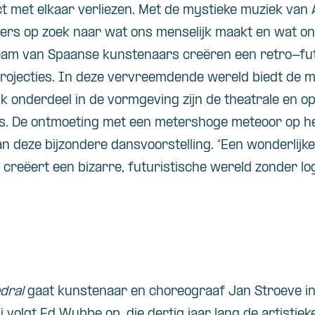
t met elkaar verliezen. Met de mystieke muziek van A
rs op zoek naar wat ons menselijk maakt en wat onz
team van Spaanse kunstenaars creëren een retro-fut
rojecties. In deze vervreemdende wereld biedt de m
ijk onderdeel in de vormgeving zijn de theatrale en
s. De ontmoeting met een metershoge meteoor op he
n deze bijzondere dansvoorstelling. “Een wonderlijke
 creëert een bizarre, futuristische wereld zonder lo
dral
gaat kunstenaar en choreograaf Jan Stroeve in
ij volgt Ed Wubbe op, die dertig jaar lang de artistie