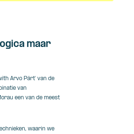
logica maar
ith Arvo Pärt’ van de
binatie van
 Morau een van de meest
technieken, waarin we