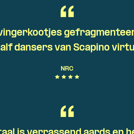
 vingerkootjes gefragmenteer
alf dansers van Scapino virt
NRC
al is verrassend aards en h