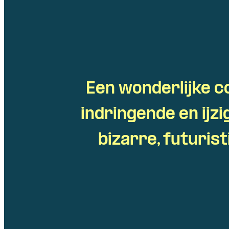
Een wonderlijke co
indringende en ijz
bizarre, futuris