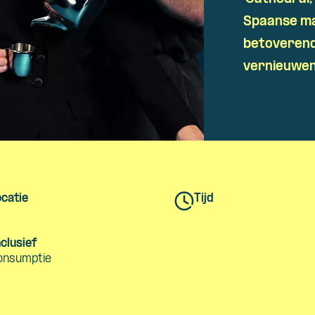
Skip navigatie
Spaanse m
betoverend
vernieuwen
catie
Tijd
clusief
onsumptie