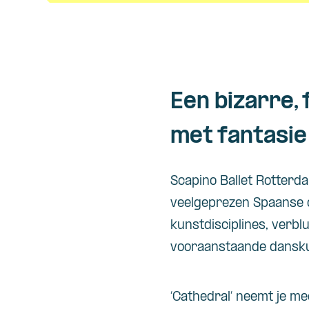
Een bizarre,
met fantasie
Scapino Ballet Rotterd
veelgeprezen Spaanse
kunstdisciplines, verb
vooraanstaande dansku
‘Cathedral’ neemt je m