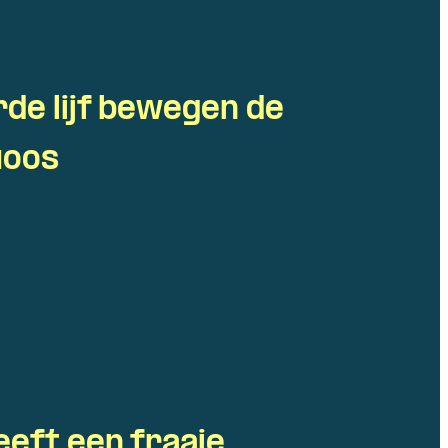
de lijf bewegen de
uoos
eeft een fraaie