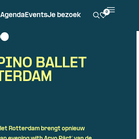
0
Agenda
Events
Je bezoek
PINO BALLET
TERDAM
llet Rotterdam brengt opnieuw
,
an
evening
with
Arvo
Pärt
‘ van de