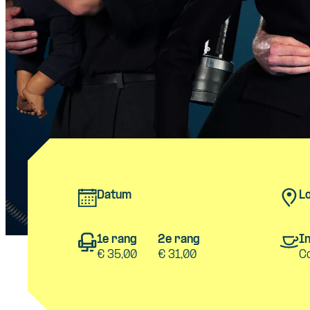
Datum
Lo
1e rang
2e rang
In
€ 35,00
€ 31,00
C