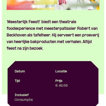
‘
Meesterlijk
Feest!’
biedt
een
theatrale
foodexperience
met
meesterpatissier
Robèrt
van
Beckhoven
als
tafelheer
. Hij
serveert
een
proeverij
van
heerlijke
bakproducten
met
verhalen
.
Altijd
feest
na
zijn
bezoek
.
Datum
Locatie
Tijd
Prijs
€ 49,50
Inclusief
Consumptie