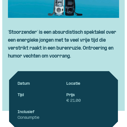
Skip navigatie
‘
Stoorzender
’ is
een
absurdistisch
spektakel
over
een
energieke
jongen
met
te
veel
vrije
tijd
die
verstrikt
raakt
in
een
burenruzie
.
Ontroering
en
humor
vechten
om
voorrang
.
Datum
Locatie
Tijd
Prijs
€ 21,00
Inclusief
Consumptie