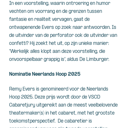
In
een
voorstelling
,
waarin
ontroering
en
humor
vechten
om
voorrang
en
de
grenzen
tussen
fantasie
en
realiteit
vervagen
,
gaat
de
ontwapenende
Evers op
zoek
naar
antwoorden
. Is
de
uitvinder
van de perforator
ook
de
uitvinder
van
confetti? Hij
zoekt
het
uit
, op
zijn
unieke
manier
:
“
Werkelijk
alles
klopt
aan
deze
voorstelling
, die
onvoorspelbaar
grappig
is
”,
aldus
De Limburger.
Nominatie Neerlands Hoop 2025
Remy Evers is genomineerd voor de Neerlands
Hoop 2025. Deze prijs wordt door de VSCD
Cabaretjury uitgereikt aan de meest veelbelovende
theatermaker(s) in het cabaret, met het grootste
toekomstperspectief. De cabaretier is