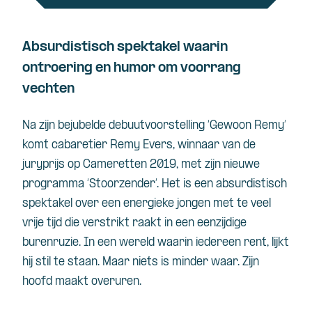
Absurdistisch spektakel waarin
ontroering en humor om voorrang
vechten
Na
zijn
bejubelde
debuutvoorstelling
‘
Gewoon
Remy’
komt
cabaretier
Remy Evers,
winnaar
van de
juryprijs
op
Cameretten
2019, met
zijn
nieuwe
programma
‘
Stoorzender
’. Het is
een
absurdistisch
spektakel
over
een
energieke
jongen
met
te
veel
vrije
tijd
die
verstrikt
raakt
in
een
eenzijdige
burenruzie
. In
een
wereld
waarin
iedereen
rent,
lijkt
hij
stil
te
staan
. Maar
niets
is minder
waar
.
Zijn
hoofd
maakt
overuren
.