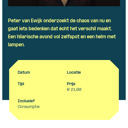
Peter van Ewijk onderzoekt de chaos van nu en
gaat iets bedenken dat écht het verschil maakt.
Een hilarische avond vol zelfspot en een helm met
lampen.
Datum
Locatie
Tijd
Prijs
€ 21,00
Inclusief
Consumptie