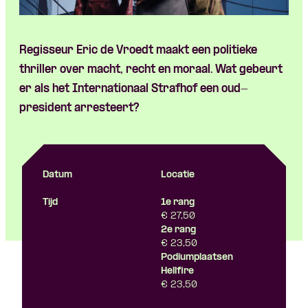
Regisseur Eric de
Vroedt
maakt
een
politieke
thriller over
macht
,
recht
en
moraal
. Wat
gebeurt
er
als
het Internationaal
Strafhof
een
oud-
president
arresteert
?
Skip navigatie
Datum
Locatie
Tijd
1e rang
€ 27,50
2e rang
€ 23,50
Podiumplaatsen
Hellfire
€ 23,50