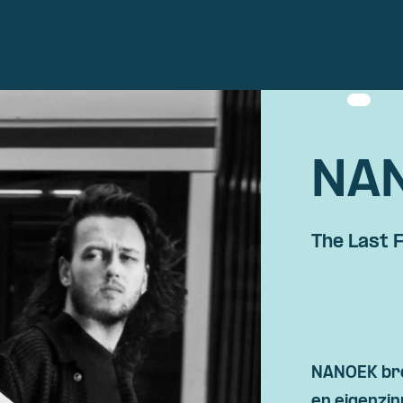
NA
The Last F
NANOEK bre
en eigenzin