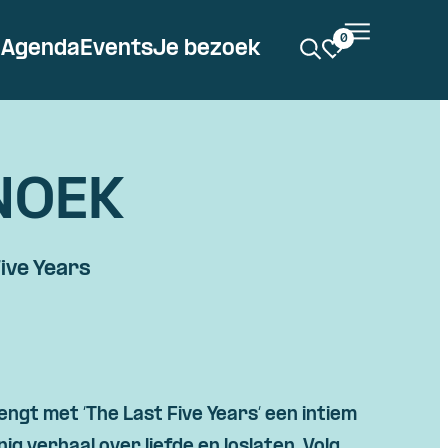
0
Agenda
Events
Je bezoek
NOEK
ive Years
ngt met ‘The Last Five
Years
‘ een intiem
nig verhaal over liefde en loslaten. Volg