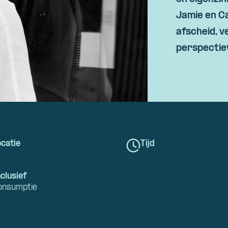
Skip navigatie
Jamie en Ca
afscheid, v
perspectie
catie
Tijd
clusief
onsumptie