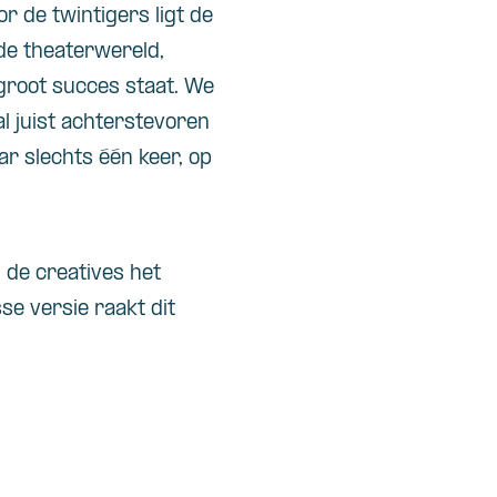
or de twintigers ligt de
de theaterwereld,
 groot succes staat. We
al juist achterstevoren
ar slechts één keer, op
 de creatives het
e versie raakt dit