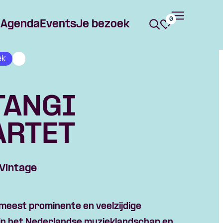
0
Agenda
Events
Je bezoek
ek
TANGI
ARTET
Vintage
meest prominente en veelzijdige
in het Nederlandse muzieklandschap en