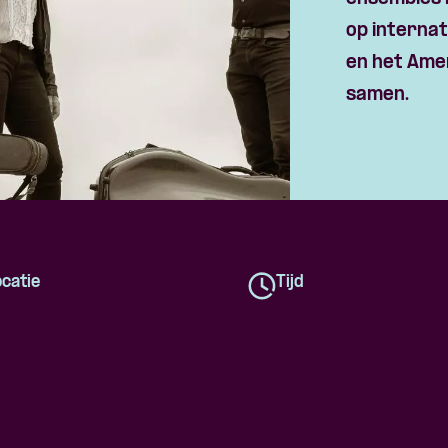
op interna
en het Ame
samen.
catie
Tijd