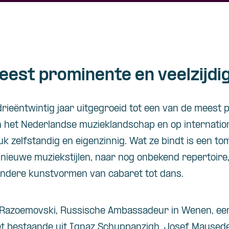
eest prominente en veelzijd
 drieëntwintig jaar uitgegroeid tot een van de meest
n het Nederlandse muzieklandschap en op internation
tuk zelfstandig en eigenzinnig. Wat ze bindt is een to
 nieuwe muziekstijlen, naar nog onbekend repertoir
dere kunstvormen van cabaret tot dans.
 Razoemovski, Russische Ambassadeur in Wenen, een 
t bestaande uit Ignaz Schuppanzigh, Josef Maysede