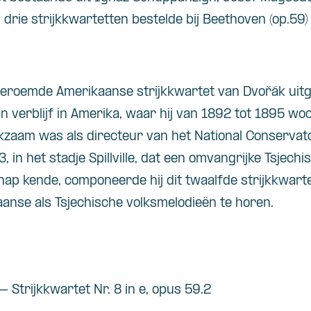
j drie strijkkwartetten bestelde bij Beethoven (op.59)
eroemde Amerikaanse strijkkwartet van Dvořák uitge
n verblijf in Amerika, waar hij van 1892 tot 1895 w
kzaam was als directeur van het National Conservato
 in het stadje Spillville, dat een omvangrijke Tsjechi
 kende, componeerde hij dit twaalfde strijkkwartet.
aanse als Tsjechische volksmelodieën te horen.
Strijkkwartet Nr. 8 in e, opus 59.2