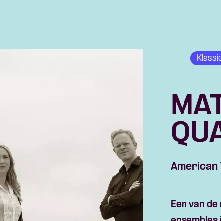
Klassi
MA
QU
American 
Een van de 
Skip navigatie
ensembles 