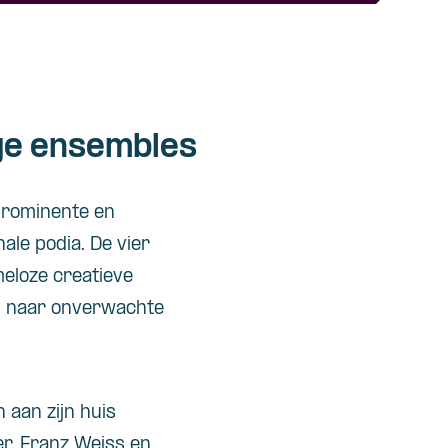
ige ensembles
 prominente en
ale podia. De vier
meloze creatieve
e, naar onverwachte
aan zijn huis
r, Franz Weiss en