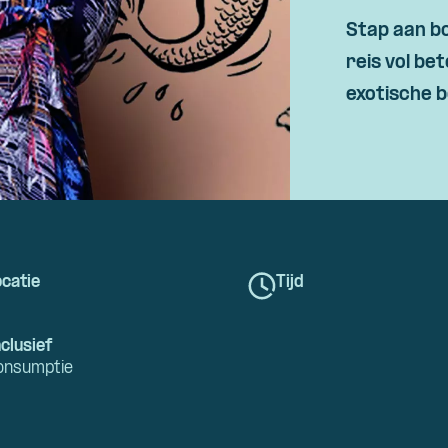
Stap aan bo
reis vol be
exotische 
catie
Tijd
clusief
onsumptie