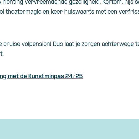
 richting vervreemdende gezelligheid. Kortom, hijs
vol theatermagie en keer huiswaarts met een verfris
 cruise volpension! Dus laat je zorgen achterwege te
t.
ing met de Kunstminpas 24/25