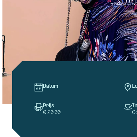
Datum
Lo
Prijs
In
€ 20,00
C