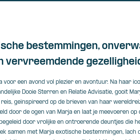
tische bestemmingen, onver
n vervreemdende gezellighei
a voor een avond vol plezier en avontuur. Na haar ic
delijke Dooie Sterren en Relatie Advisatie, gooit Marj
 reis, geïnspireerd op de brieven van haar wereldre
reld door de ogen van Marja en laat je meevoeren op
egeleid door vrolijke en ontroerende deuntjes die h
dek samen met Marja exotische bestemmingen, lach