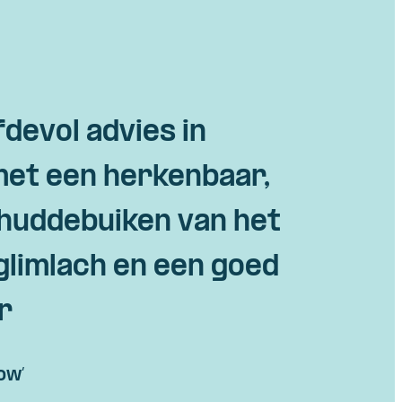
devol advies in
met een herkenbaar,
chuddebuiken van het
glimlach en een goed
r
ow’