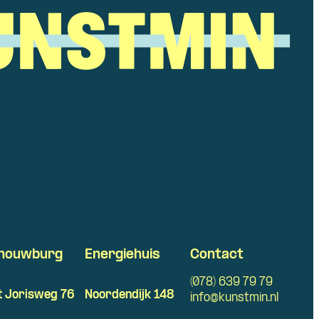
houwburg
Energiehuis
Contact
(078) 639 79 79
t Jorisweg 76
Noordendijk 148
info@kunstmin.nl