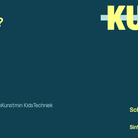
?
n
Kunstmin Kids
Techniek
Sc
Sin