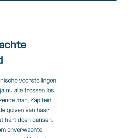
wachte
d
onische voorstellingen
a nu alle trossen los
izende man, Kapitein
 de golven van haar
et hart doen dansen.
 om onverwachte