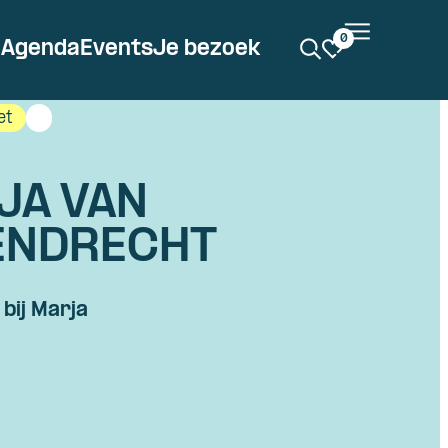
0
Agenda
Events
Je bezoek
et
JA VAN
ENDRECHT
bij Marja