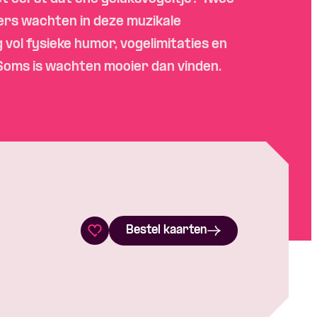
ers
wachten
in
deze
muzikale
g
vol
fysieke
humor,
vogelimitaties
en
 Soms is
wachten
mooier
dan
vinden
.
Bestel kaarten