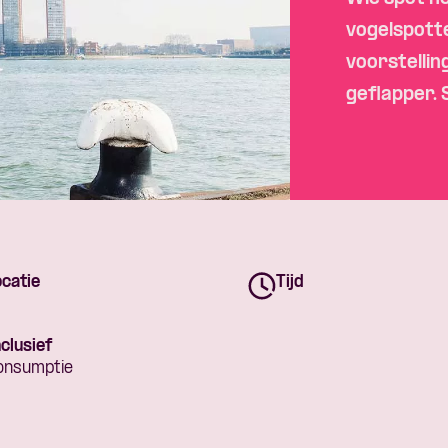
Skip navigatie
vogelspott
voorstellin
geflapper
.
catie
Tijd
clusief
onsumptie