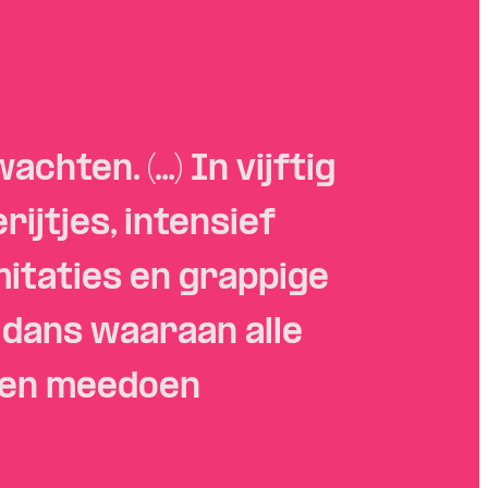
chten. (…) In vijftig
ijtjes, intensief
mitaties en grappige
 dans waaraan alle
nen meedoen