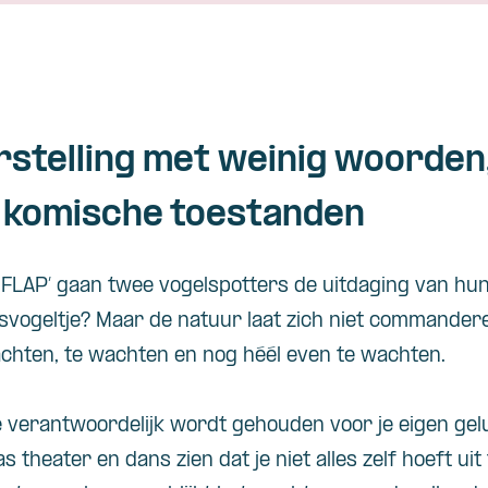
rstelling met weinig woorden,
 komische toestanden
P
FLAP
’
gaan
twee
vogelspotters
de
uitdaging
van
hu
svogeltje
? Maar de
natuur
laat
zich
niet
commander
chten
,
te
wachten
en
nog
héél
even
te
wachten
.
e
verantwoordelijk
wordt
gehouden
voor
je eigen
gel
as
theater
en
dans
zien
dat
je
niet
alles
zelf
hoeft
uit