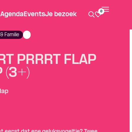
0
Agenda
Events
Je bezoek
& Familie
RT PRRRT FLAP
 (3+)
lap
et
eerst
dat
ene
geluksvogeltje
? Twee