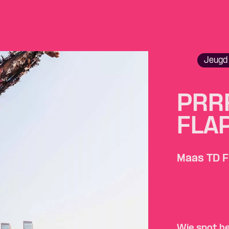
Jeugd 
PRR
FLAP
Maas TD F
Wie spot h