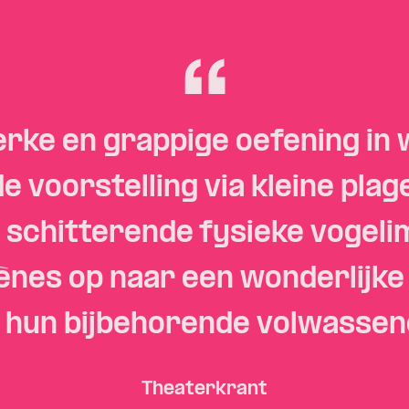
erke en grappige oefening in wa
 voorstelling via kleine plager
 schitterende fysieke vogeli
nes op naar een wonderlijke
n hun bijbehorende volwasse
Theaterkrant