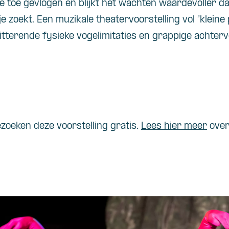
e toe
gevlogen
en
blijkt
het
wachten
waardevoller
da
je
zoekt
. Een
muzikale
theatervoorstelling
vol “
kleine
itterende
fysieke
vogelimitaties
en
grappige
achterv
zoeken deze voorstelling gratis.
Lees hier meer
over