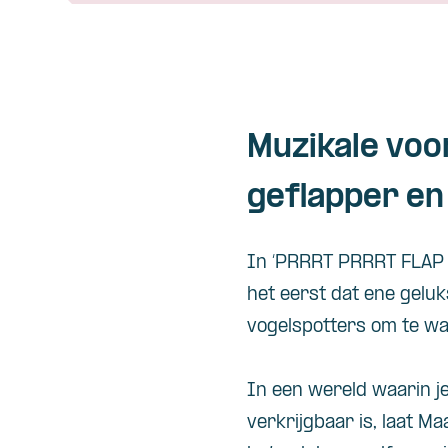
Muzikale voo
geflapper en
In ‘PRRRT
PRRRT
FLA
het
eerst
dat
ene
geluk
vogelspotters
om
te
wa
In
een
wereld
waarin
j
verkrijgbaar
is,
laat
Ma