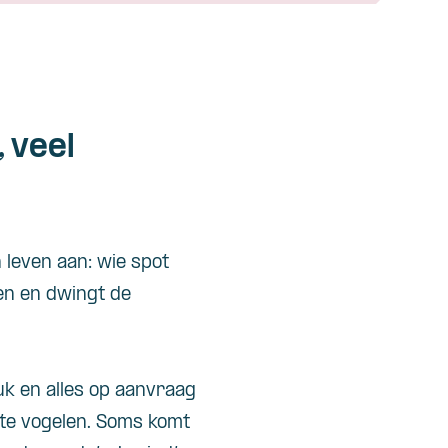
 veel
n
leven
aan
:
wie
spot
en
en
dwingt
de
uk
en
alles
op
aanvraag
te
vogelen
. Soms
komt