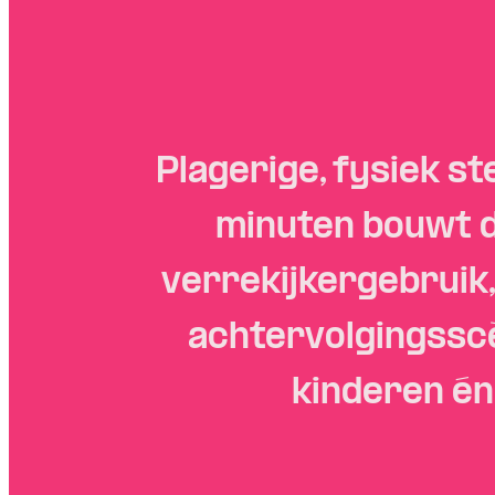
Plagerige, fysiek st
minuten bouwt de
verrekijkergebruik,
achtervolgingsscè
kinderen é