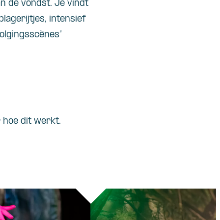
n de
vondst
. Je
vindt
plagerijtjes
,
intensief
olgingsscènes
”
 hoe dit werkt.