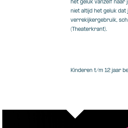
het
geluk
vanzelf
naar
j
niet
altijd
het
geluk
dat
verrekijkergebruik
,
sch
(
Theaterkrant
).
Kinderen t/m 12 jaar be