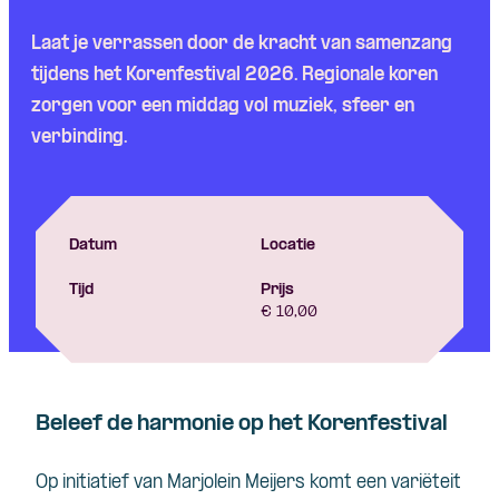
Laat je verrassen door de kracht van samenzang
tijdens het Korenfestival 2026. Regionale koren
zorgen voor een middag vol muziek, sfeer en
verbinding.
Datum
Locatie
Tijd
Prijs
€ 10,00
Beleef de harmonie op het Korenfestival
Op initiatief van Marjolein Meijers komt een variëteit