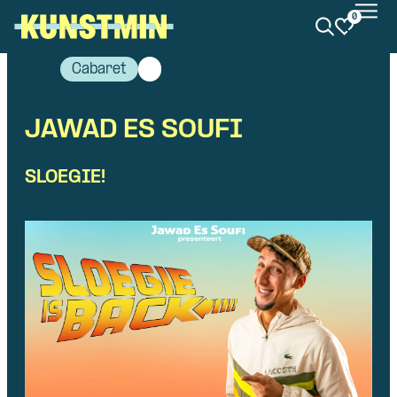
0
Kunstmin
Cabaret
JAWAD ES SOUFI
SLOEGIE!
Skip navigatie