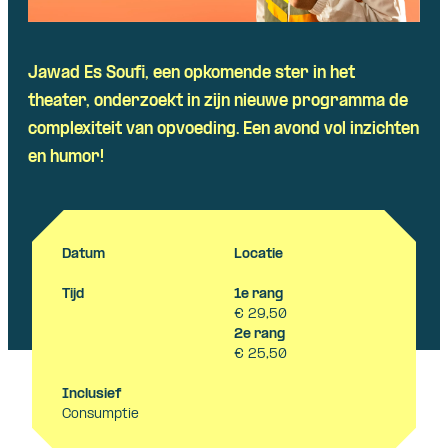
Jawad Es
Soufi
, een opkomende ster in het
theater, onderzoekt in zijn nieuwe programma de
complexiteit van opvoeding. Een avond vol inzichten
en humor!
Datum
Locatie
Tijd
1e rang
€ 29,50
2e rang
€ 25,50
Inclusief
Consumptie