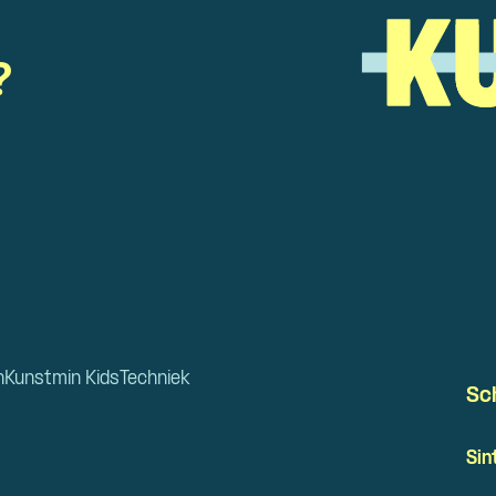
?
n
Kunstmin Kids
Techniek
Sc
Sin