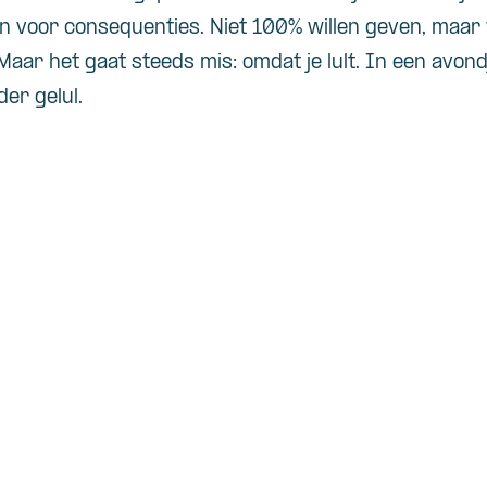
jn voor consequenties. Niet 100% willen geven, maar 
aar het gaat steeds mis: omdat je lult.
In e
en
avond
der gelul.