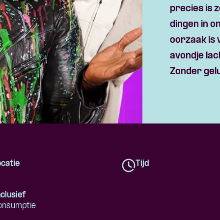
precies is 
dingen in o
oorzaak is 
avondje la
Zonder gelu
catie
Tijd
clusief
onsumptie