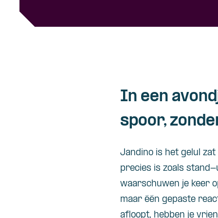
In een avondj
spoor, zonder
Jandino
is het gelul zat
precies is zoals stand-
waarschuwen je
keer o
maar
éé
n gepaste react
afloopt, hebben je vrien