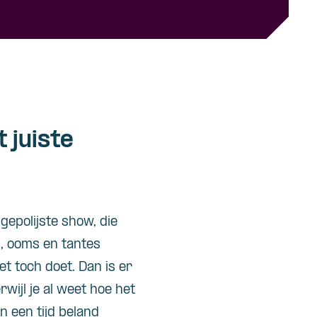
 juiste
epolijste show, die
s, ooms en tantes
het toch doet
. D
an is er
rwijl je al weet hoe het
n een tijd beland