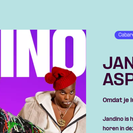
Cabar
JA
AS
Skip navigatie
Omdat je l
Jandino
is 
horen in de