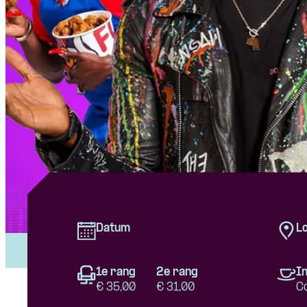
Datum
Lo
1e rang
2e rang
In
€ 35,00
€ 31,00
C