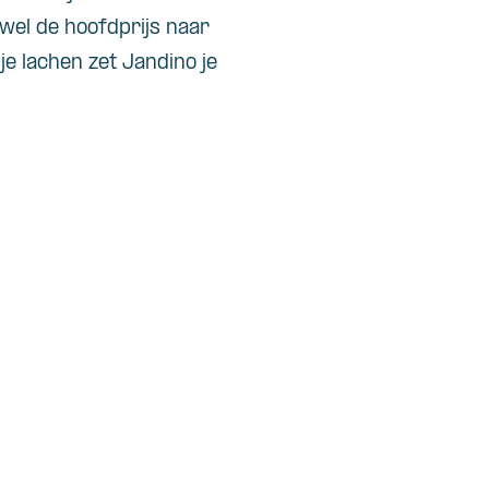
wel de hoofdprijs naar
je
lach
en
zet
Jandino
je