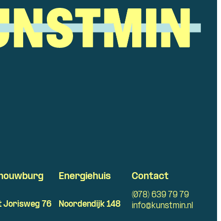
houwburg
Energiehuis
Contact
(078) 639 79 79
t Jorisweg 76
Noordendijk 148
info@kunstmin.nl