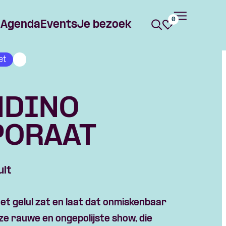
0
Agenda
Events
Je bezoek
et
NDINO
PORAAT
ult
het gelul zat en laat dat
onmiskenbaar
ze rauwe en ongepolijste show, die