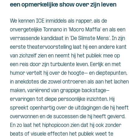
een opmerkelijke show over zijn leven
We
kennen
ICE
inmiddels
als
rapper,
als
de
onvergetelijke
Tonnano
in ‘
Mocro
Maffia’
en
als
een
verrassende
kandidaat
in ‘De
Slimste
Mens
’.
In
zijn
eerste
theatervoorstelling
laat
hij
een
andere
kant
van
zichzelf
zien
en
neemt
hij
het
publiek
mee op
een
reis door
zijn
turbulente
leven
.
Eerlijk
en
met
humor
vertelt
hij
over de
hoogte
–
en
dieptepunten
,
in
anekdotes
die
zowel
ontroeren
als
aan
het
lachen
maken
,
variërend
van
grappige
backstage-
ervaringen
tot
diepe
persoonlijke
inzichten
. Hij
spreekt
openhartig
over de
uitdagingen
die
hij
heeft
overwonnen
en
de
successen
die
hij
heeft
gevierd
.
En zo
laat
het
hiphopicoon
zien
dat
hij
ook
zonder
beats of
visuele
effecten
het
publiek
weet
te