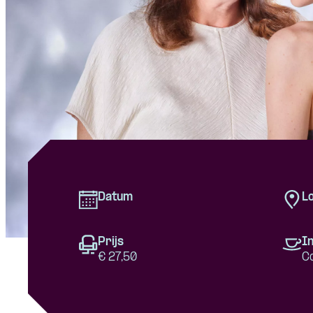
Datum
Lo
Prijs
In
€ 27,50
C