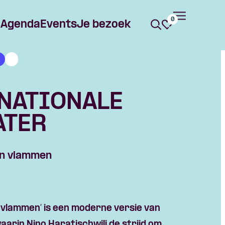
0
Agenda
Events
Je bezoek
 NATIONALE
ATER
in vlammen
 vlammen’ is een moderne versie van
 waarin Nino
Haratischwili
de strijd om