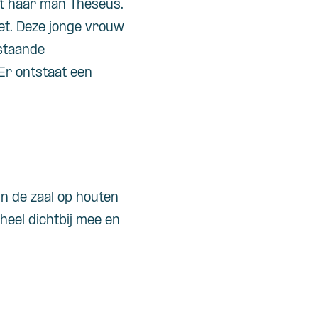
et haar man Theseus.
t. Deze jonge vrouw
estaande
Er ontstaat een
rin de zaal op houten
heel dichtbij mee en