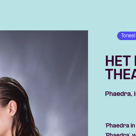
Toneel
HET
THE
Phaedra, 
‘
Phaedra
in
‘
Phaedra
’,