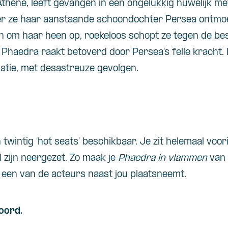
Athene, leeft gevangen in een ongelukkig huwelijk m
er ze haar aanstaande schoondochter Persea ontmoe
en om haar heen op, roekeloos schopt ze tegen de b
Phaedra raakt betoverd door Persea’s felle kracht. 
latie, met desastreuze gevolgen.
jn twintig ‘hot seats’ beschikbaar. Je zit helemaal voo
l zijn neergezet. Zo maak je
Phaedra in vlammen
van 
 een van de acteurs naast jou plaatsneemt.
woord.