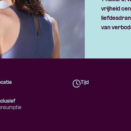
Skip navigatie
vrijheid ce
liefdesdra
van verbod
catie
Tijd
clusief
onsumptie