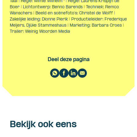
Taal | Regie: Wimie Wilhelm † | Regie: Laurens Krispijn de
Boer | Lichtontwerp: Benno Barends | Techniek: Remco
Wanschers | Beeld en scènefoto's: Christel de Wolff |
Zakelijke leiding: Dionne Pierik | Productieleider: Frederique
Meijers, Djûke Stammeshaus | Marketing: Barbara Croes |
Trailer: Weinig Woorden Media
Deel deze pagina
Bekijk ook eens