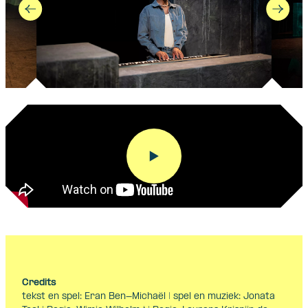
Credits
tekst en spel: Eran Ben-Michaël | spel en muziek: Jonata