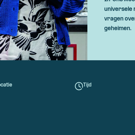
universele 
vragen over
geheimen.
catie
Tijd