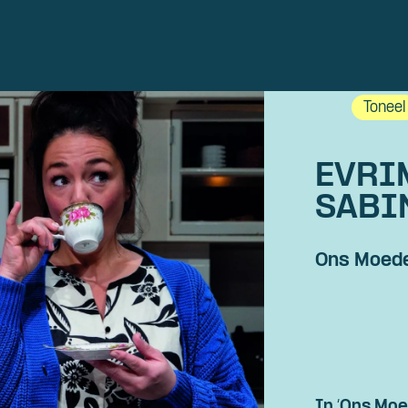
Toneel
EVRI
SABI
Ons Moed
Skip navigatie
In ‘Ons Moe