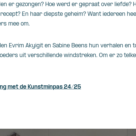
den er gezongen? Hoe werd er gepraat over liefde? 
srecept? En haar diepste geheim? Want iedereen he
ers mee om.
len Evrim Akyigit en Sabine Beens hun verhalen en t
ders uit verschillende windstreken. Om er zo telk
ing met de Kunstminpas 24/25