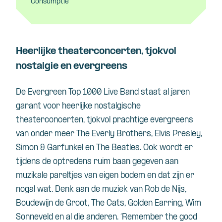
Consumptie
Heerlijke theaterconcerten, tjokvol
nostalgie en evergreens
De Evergreen Top 1000 Live Band
staat
al
jaren
garant
voor
heerlijke
nostalgische
theaterconcerten
,
tjokvol
prachtige
evergreens
van
onder
meer
The Everly Brothers, Elvis Presley,
Simon & Garfunkel
en
The Beatles. Ook
wordt
er
tijdens
de
optredens
ruim
baan
gegeven
aan
muzikale
pareltjes
van eigen
bodem
en
dat
zijn
er
nogal wat. Denk
aan
de
muziek
van Rob de Nijs,
Boudewijn de Groot, The Cats, Golden Earring, Wim
Sonneveld
en
al die
anderen
. ‘Remember the good