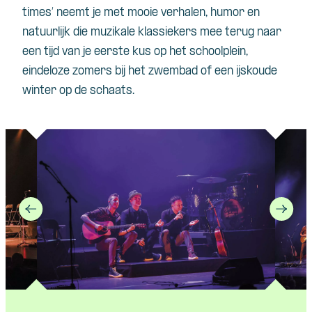
times’
neemt
je met
mooie
verhalen
, humor
en
natuurlijk
die
muzikale
klassiekers
mee
terug
naar
een
tijd
van je
eerste
kus
op het
schoolplein
,
eindeloze
zomers
bij
het
zwembad
of
een
ijskoude
winter op de
schaats
.