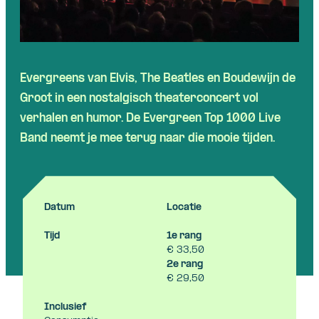
Evergreens van Elvis, The Beatles
en
Boudewijn de
Groot in
een
nostalgisch
theaterconcert
vol
verhalen
en
humor. De Evergreen Top 1000 Live
Band
neemt
je mee
terug
naar
die
mooie
tijden
.
Datum
Locatie
Tijd
1e rang
€ 33,50
2e rang
€ 29,50
Inclusief