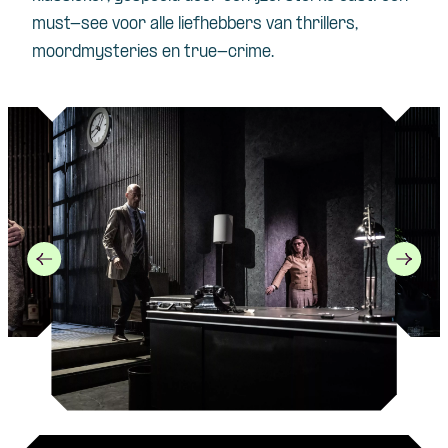
must-see voor alle liefhebbers van thrillers,
moordmysteries en true-crime.