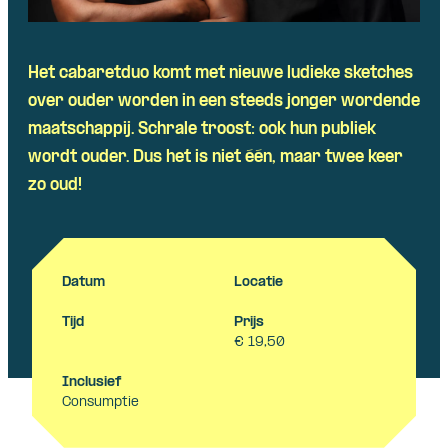
Het cabaretduo komt met nieuwe ludieke sketches
over ouder worden in een steeds jonger wordende
maatschappij. Schrale troost: ook hun publiek
wordt ouder. Dus het is niet één, maar twee keer
zo oud!
Datum
Locatie
Tijd
Prijs
€ 19,50
Inclusief
Consumptie