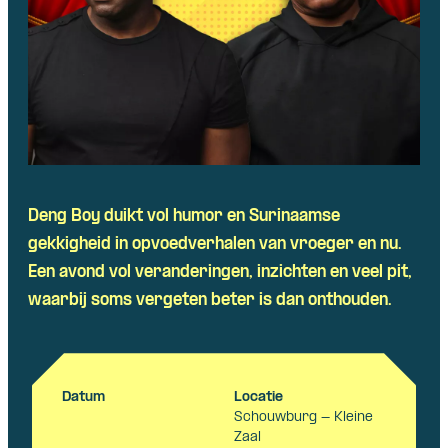
Deng Boy
duikt
vol humor
en
Surinaamse
gekkigheid
in
opvoedverhalen
van
vroeger
en
nu.
Een
avond
vol
veranderingen
,
inzichten
en
veel
pit,
waarbij
soms
vergeten
beter
is dan
onthouden
.
Datum
Locatie
Schouwburg - Kleine
Zaal