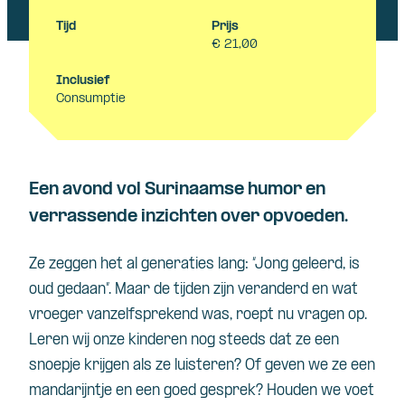
Tijd
Prijs
€ 21,00
Inclusief
Consumptie
Een avond vol Surinaamse humor en
verrassende inzichten over opvoeden.
Ze
zeggen
het al
generaties
lang: “Jong
geleerd
, is
oud
gedaan
”.
Maar de
tijden
zijn
veranderd
en
wat
vroeger
vanzelfsprekend
was,
roept
nu
vragen
op.
Leren wij
onze
kinderen
nog
steeds
dat
ze
een
snoepje
krijgen
als
ze
luisteren
? Of
geven
we ze
een
mandarijntje
en
een
goed
gesprek
? Houden we
voet