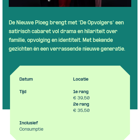
De
Nieuwe
Ploeg
brengt
met *De
Opvolgers
*
een
satirisch
cabaret vol drama
en
hilariteit
over
familie
,
opvolging
en
identiteit
. Met
bekende
gezichten
én
een
verrassende
nieuwe
generatie
.
Datum
Locatie
Tijd
1e rang
€ 39,50
2e rang
€ 35,50
Inclusief
Consumptie