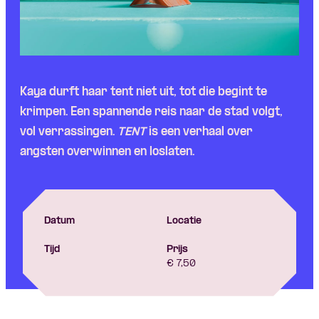
Kaya durft haar tent niet uit, tot die begint te
krimpen. Een spannende reis naar de stad volgt,
vol verrassingen.
TENT
is een verhaal over
angsten overwinnen en loslaten.
Datum
Locatie
Tijd
Prijs
€ 7,50