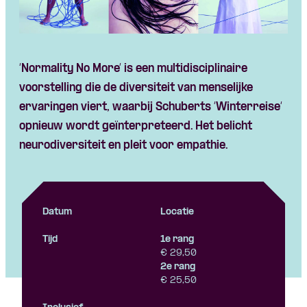
‘
Normality
No More’ is een multidisciplinaire
voorstelling die de diversiteit van menselijke
Skip navigatie
ervaringen viert, waarbij Schuberts ‘
Winterreise
‘
opnieuw wordt geïnterpreteerd. Het belicht
neurodiversiteit en pleit voor empathie.
Datum
Locatie
Tijd
1e rang
€ 29,50
2e rang
€ 25,50