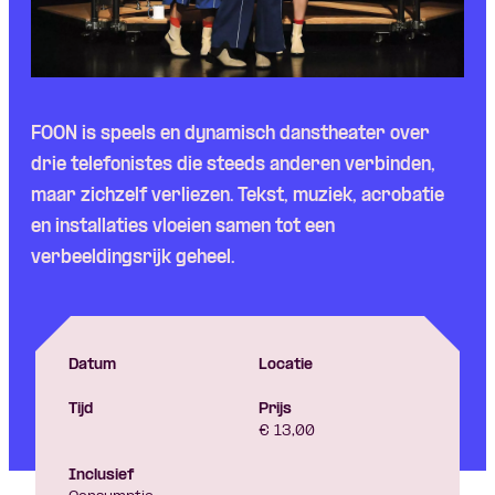
FOON is speels en dynamisch danstheater over
drie telefonistes die steeds anderen verbinden,
maar zichzelf verliezen. Tekst, muziek, acrobatie
en installaties vloeien samen tot een
verbeeldingsrijk geheel.
Datum
Locatie
Tijd
Prijs
€ 13,00
Inclusief