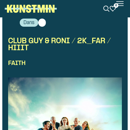
0
Kunstmin
Dans
CLUB GUY & RONI / 2K_FAR /
HIIIT
FAITH