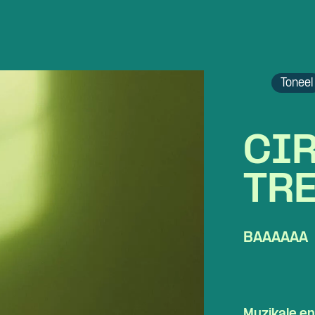
Toneel
CI
TR
BAAAAAA
Skip navigatie
Muzikale en