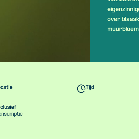
eigenzinni
over blaas
muurbloemp
catie
Tijd
clusief
onsumptie