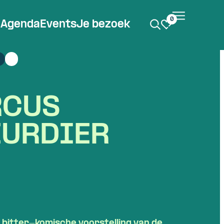
0
Agenda
Events
Je bezoek
RCUS
EURDIER
 bitter-komische voorstelling van de