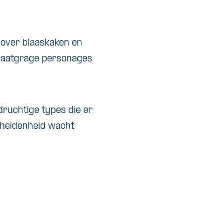
g over blaaskaken en
praatgrage personages
idruchtige types die er
cheidenheid wacht