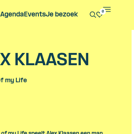
0
Agenda
Events
Je bezoek
X KLAASEN
f my Life
 of my Life speelt Alex Klaasen een man