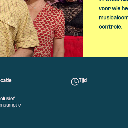
Skip navigatie
voor wie he
musicalcome
controle.
catie
Tijd
clusief
onsumptie