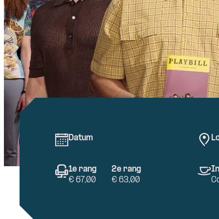
Datum
Lo
1e rang
2e rang
In
€ 67,00
€ 63,00
C