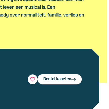
t leven een musical is. Een
dy over normaliteit, familie, verlies en
Bestel kaarten