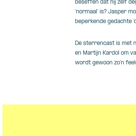
beseffen dat hij zelf deg
‘normaal’ is? Jasper moe
beperkende gedachte ‘da
De sterrencast is met n
en Martijn Kardol om va
wordt gewoon zo’n feelg