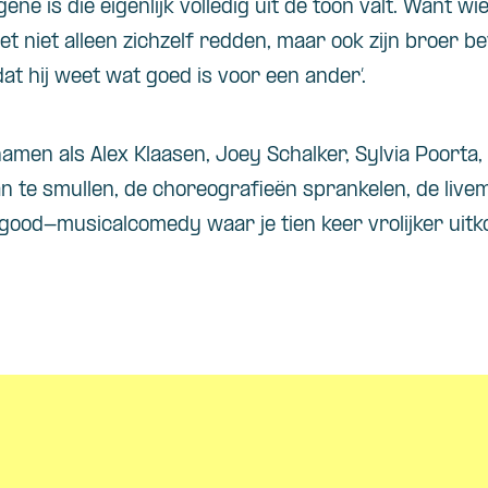
ene is die eigenlijk volledig uit de toon valt. Want wi
t niet alleen zichzelf redden, maar ook zijn broer be
t hij weet wat goed is voor een ander’.
amen als Alex Klaasen, Joey Schalker, Sylvia Poorta,
n te smullen, de choreografieën sprankelen, de livemu
ood-musicalcomedy waar je tien keer vrolijker uitko