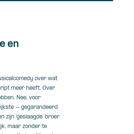
e en
 musicalcomedy over wat
cript meer heeft. Over
ebben. Nee, voor
grijkste – gegarandeerd
en zijn ‘geslaagde’ broer
ijk, maar zonder te