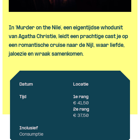
In ‘
Murder
on
the
Nile’, een eigentijdse whodunit
van Agatha Christie, leidt een prachtige cast je op
een romantische cruise naar de Nijl, waar liefde,
jaloezie en wraak samenkomen.
Datum
Locatie
Tijd
1e rang
€ 41,50
2e rang
€ 37,50
Inclusief
Consumptie