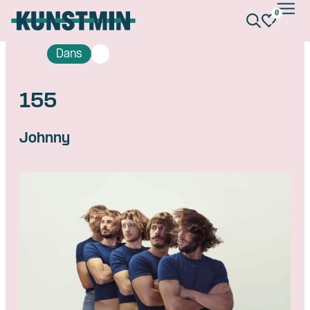
0
Kunstmin
Dans
155
Johnny
Skip navigatie