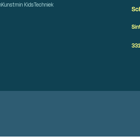
n
Kunstmin Kids
Techniek
Sc
Sin
331