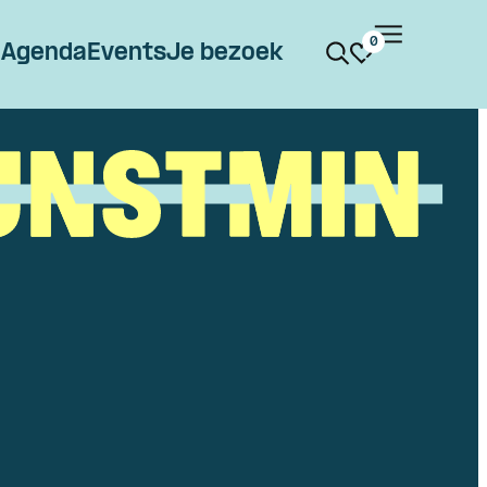
0
Agenda
Events
Je bezoek