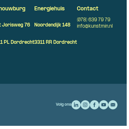
houwburg
Energiehuis
Contact
(078) 639 79 79
t Jorisweg 76
Noordendijk 148
info@kunstmin.nl
1 PL Dordrecht
3311 RR Dordrecht
Volg ons