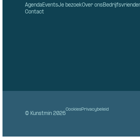
Agenda
Events
Je bezoek
Over ons
Bedrijfsvriende
Contact
Cookies
Privacybeleid
© Kunstmin 2026